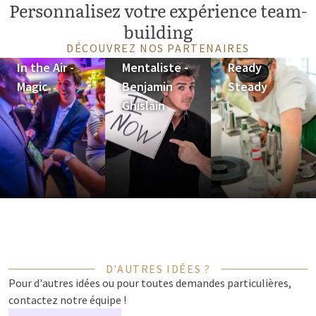
Personnalisez votre expérience team-
building
DÉCOUVREZ NOS PARTENAIRES
In the Air -
Mentaliste -
Ready
Magic
Benjamin
Steady
Ghislain
D'AUTRES IDÉES ?
Pour d'autres idées ou pour toutes demandes particulières,
contactez notre équipe !