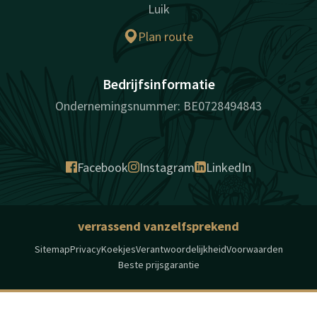
Luik
Plan route
Bedrijfsinformatie
Ondernemingsnummer: BE0728494843
Facebook
Instagram
LinkedIn
verrassend vanzelfsprekend
Sitemap
Privacy
Koekjes
Verantwoordelijkheid
Voorwaarden
Beste prijsgarantie