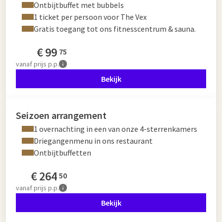
Ontbijtbuffet met bubbels
1 ticket per persoon voor The Vex
Gratis toegang tot ons fitnesscentrum & sauna.
€
99
75
vanaf
prijs p.p.
Bekijk
Seizoen arrangement
1 overnachting in een van onze 4-sterrenkamers
Driegangenmenu in ons restaurant
Ontbijtbuffetten
€
264
50
vanaf
prijs p.p.
Bekijk