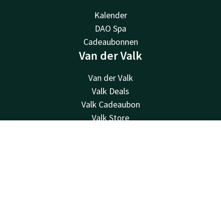
Kalender
DAO Spa
Cadeaubonnen
Van der Valk
Van der Valk
Valk Deals
Valk Cadeaubon
Valk Store
Valk Business
Contact
Account
NL
Valk Life
Valk nieuwsbrief
Boek nu
Contact
24u bereikbaar - lokaal tarief
+32 (0)42229494
Bereikbaar via mail