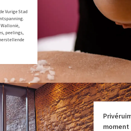
de Vurige Stad
ontspanning.
n Wallonië,
s, peelings,
herstellende
Privérui
moment