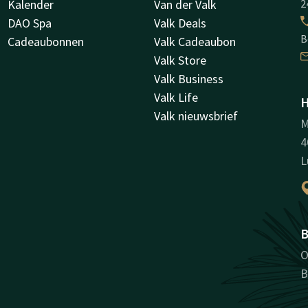
Kalender
Van der Valk
2
DAO Spa
Valk Deals
B
Cadeaubonnen
Valk Cadeaubon
Valk Store
Valk Business
Valk Life
H
Valk nieuwsbrief
M
4
L
B
O
B