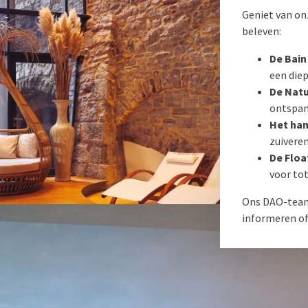
Geniet van o
beleven:
De Bain
een die
De Natu
ontspan
Het ha
zuiveren
De Flo
voor to
Ons DAO-team
informeren of