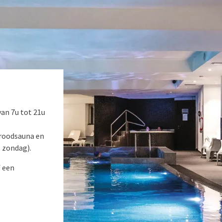
van 7u tot 21u
aroodsauna en
 zondag).
 een