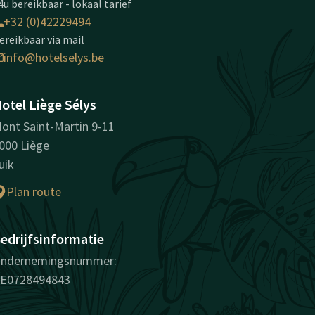
4u bereikbaar - lokaal tarief
+32 (0)42229494
ereikbaar via mail
info@hotelselys.be
otel Liège Sélys
ont Saint-Martin 9-11
000 Liège
uik
Plan route
edrijfsinformatie
ndernemingsnummer:
E0728494843