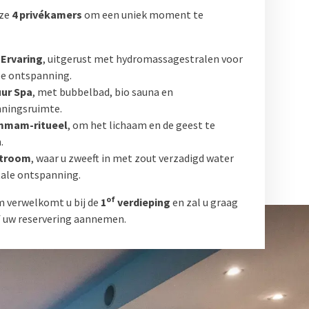
nze
4 privékamers
om een uniek moment te
 Ervaring
, uitgerust met hydromassagestralen voor
pe ontspanning.
ur Spa
, met bubbelbad, bio sauna en
ningsruimte.
mmam-ritueel
, om het lichaam en de geest te
.
atroom
, waar u zweeft in met zout verzadigd water
tale ontspanning.
of
 verwelkomt u bij de
1
verdieping
en zal u graag
 uw reservering aannemen.