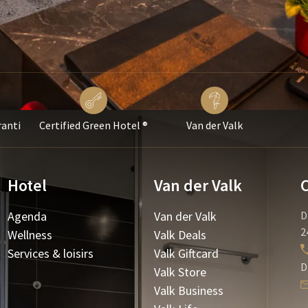
ranti
Certified Green Hotel ®
Van der Valk
Hotel
Van der Valk
Agenda
Van der Valk
D
2
Wellness
Valk Deals
Services & loisirs
Valk Giftcard
D
Valk Store
Valk Business