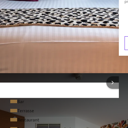
bureau pour travailler ou planifier votre journée.
pr
pantoufles
cette chambre vous permet d’accéder facilement aux
sites
Douche séparée
ville, tout en profitant du confort et de la tranquillité d’un
Équipements pour préparer du café et du thé
F
5
ONS SUR L'HÔTEL
Bar
Terrasse
Restaurant