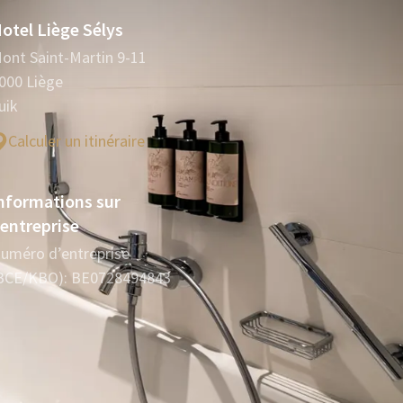
otel Liège Sélys
ont Saint-Martin 9-11
000 Liège
uik
Calculer un itinéraire
nformations sur
'entreprise
uméro d’entreprise
BCE/KBO): BE0728494843