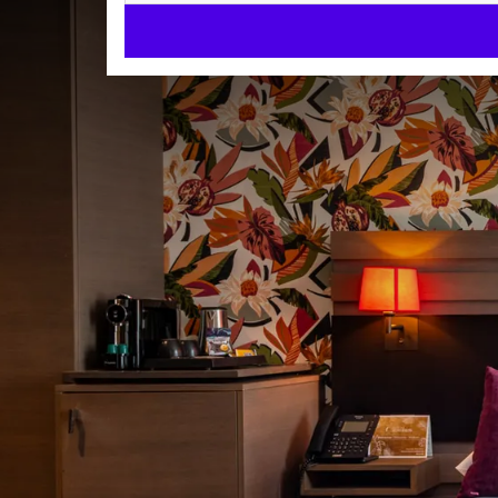
Classic King
CHAMBRES
31m²
Lit king size
Baignoire et/ou douche
Arrivée à partir de 15:00
Départ jusqu'à 12:00
Confort et élégance dans la
Séjournez dans notre
Chambre Classic King
au Van 
raffiné au cœur de la ville. Parfaite pour un
séjour e
d’un hôtel 4 étoiles.
CHAMBRE
Chaque chambre est équipée d’un
lit king-size
, d’u
Lit king size
climatisation individuelle et d’un nécessaire à caf
2 lits séparés