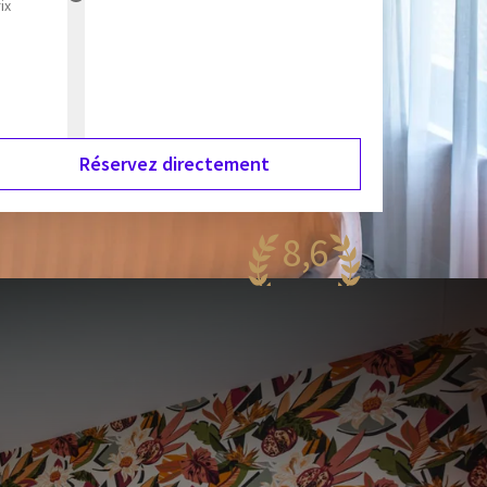
ix
Réservez directement
8,6
antastique
85 reviews