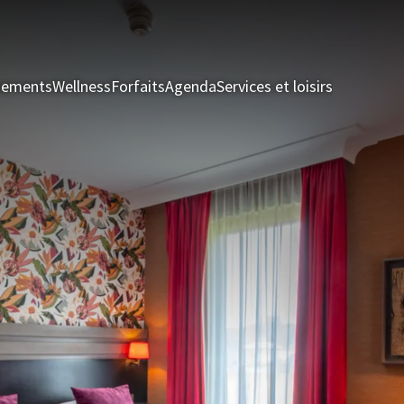
nements
Wellness
Forfaits
Agenda
Services et loisirs
Chambres 