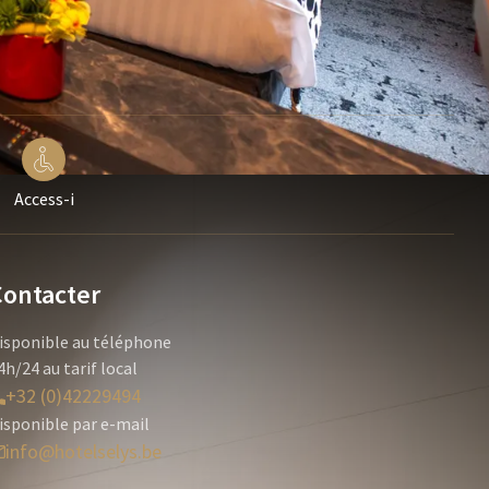
Access-i
Contacter
isponible au téléphone
4h/24 au tarif local
+32 (0)42229494
isponible par e-mail
info@hotelselys.be