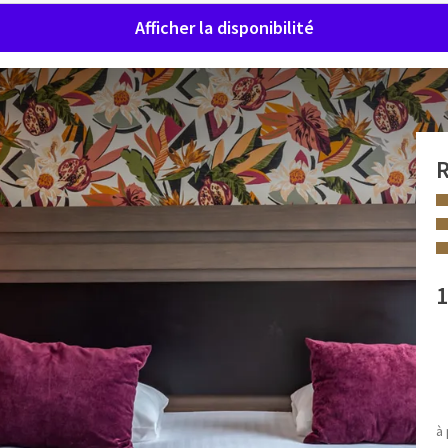
Afficher la disponibilité
R
 Chambre Classic King à Liège
1
der Valk Hôtel Sélys Liège et profitez d’un cadre spacieux et
n couple
ou un voyage d’affaires, elle offre tout le confort
 INSTALLATIONS
ne salle de bain moderne avec
douche et baignoire
, d’une
Grand lit
é et thé pour vos moments de détente. Profitez également du
à 
Baignoire et/ou douche