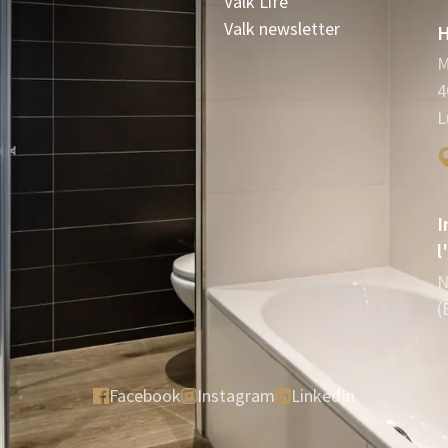
Valk Life
Valk newsletter
H
M
4
L
I
l
N
(
Facebook
Instagram
LinkedIn