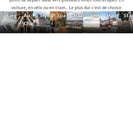
voiture, en vélo ou en train... Le plus dur c'est de choisir.
Liège
Aix-la-
Monschau
Spa
Maastricht
Verviers
Malmedy
Sta
Chapelle