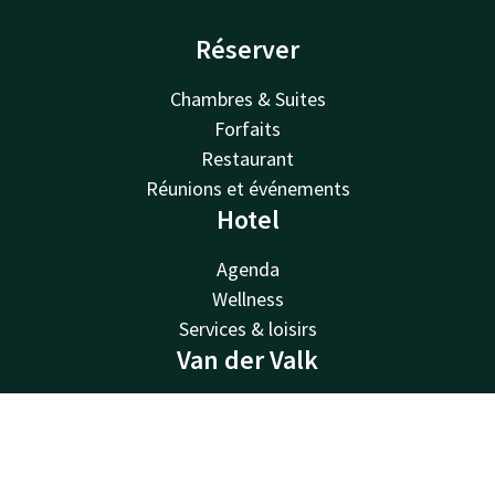
Réserver
Chambres & Suites
Forfaits
Restaurant
Réunions et événements
Hotel
Agenda
Wellness
Services & loisirs
Van der Valk
Van der Valk
Valk Deals
Contact
Compte
FR
Valk Giftcard
Réserver