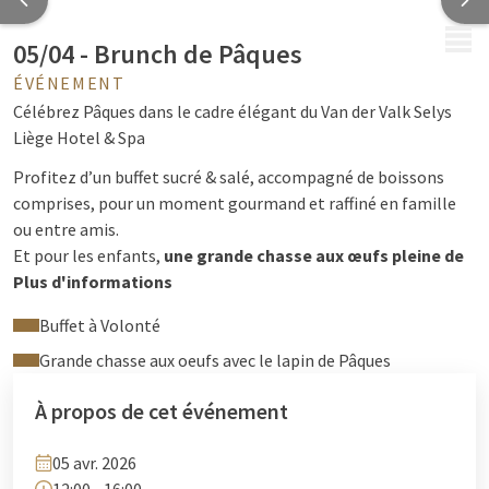
MENU
05/04 - Brunch de Pâques
ÉVÉNEMENT
Célébrez Pâques dans le cadre élégant du Van der Valk Selys
Liège Hotel & Spa
Profitez d’un buffet sucré & salé, accompagné de boissons
comprises, pour un moment gourmand et raffiné en famille
ou entre amis.
Et pour les enfants,
une grande chasse aux œufs pleine de
surprises !
Plus d'informations
Prix :
64,50€ - boissons comprises (cafés, thés, mousseux, vins
Buffet à Volonté
& softs), ½ prix pour les enfants de -12 ans et gratuit pour les -
3ans
Grande chasse aux oeufs avec le lapin de Pâques
Réservations :
À propos de cet événement
+32 4 222 94 94 ou
reception@hotelselys.be
05 avr. 2026