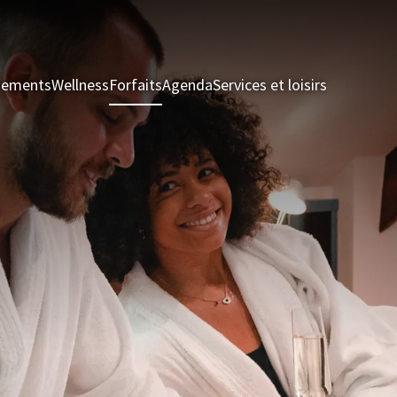
nements
Wellness
Forfaits
Agenda
Services et loisirs
Chambres 