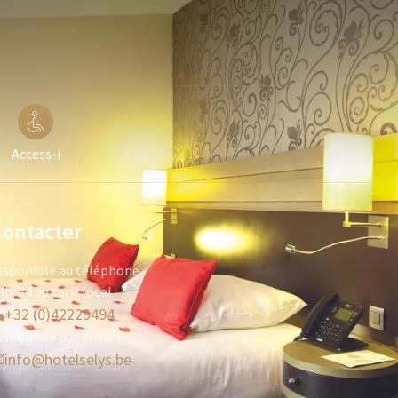
Access-i
Contacter
isponible au téléphone
4h/24 au tarif local
+32 (0)42229494
isponible par e-mail
info@hotelselys.be