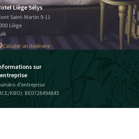
otel Liège Sélys
ont Saint-Martin 9-11
000 Liège
uik
Calculer un itinéraire
nformations sur
'entreprise
uméro d’entreprise
BCE/KBO): BE0728494843