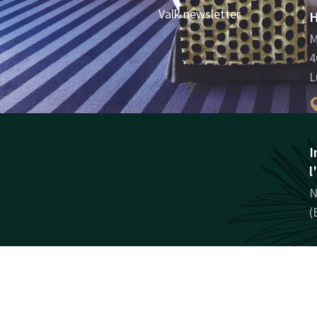
Valk newsletter
H
M
4
L
I
l
N
(
Facebook
Instagram
LinkedIn