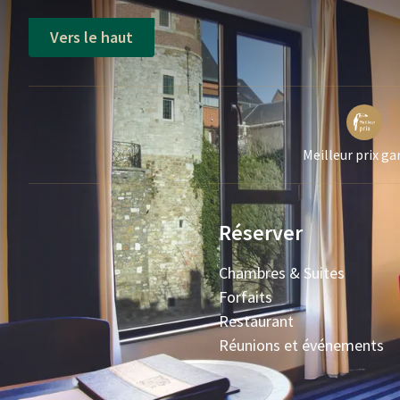
Vers le haut
Meilleur prix ga
Réserver
Chambres & Suites
Forfaits
Restaurant
Réunions et événements