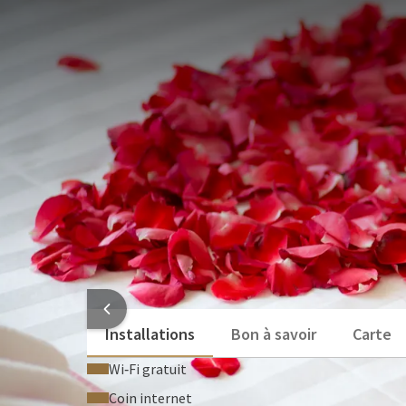
FORFAIT
Besoin de vacances et de détente? Envie de souffler,
Petit week- end en Amoureux, nuit de noces ou anniv
vous pourrez cocooner à deux en toute intimité ! N
VOT
Ce paquet comprend:
Une nuitée dans l'une de nos chambres 4*
1 petit déjeuner buffet aux bulles
1 bouteille de champagne
menu 3 services dans notre restaurant ou
1 bouquet de fleurs
INFORMATI
Installations
Bon à savoir
Carte
Wi‑Fi gratuit
Coin internet