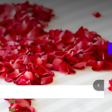
 de se retrouver à deux?
ersaire surprise ? Nous vous accueillons dans une suite où
ous avons sûrement la solution adaptée à vos besoins.
RE FORFAIT
***
F
 menu découverte da
5
ONS SUR L'HÔTEL
Bar
Terrasse