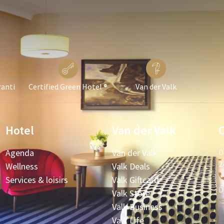
ranti
Certified Green Hotel ®
Van der Valk
Hotel
Van der Valk
Agenda
Van der Valk
D
2
Wellness
Valk Deals
Services & loisirs
Valk Giftcard
D
Valk Store
Valk Business
Valk Life