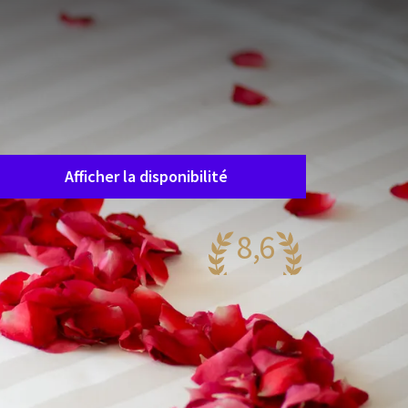
Disposition de la chambre
1 chambre, 2 personnes
Forfait
Séjour romantique
Durée du séjour
Choisissez des dates
Afficher la disponibilité
8,6
antastique
89 reviews