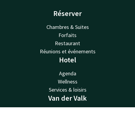
Réserver
Chambres & Suites
Forfaits
Restaurant
Réunions et événements
Hotel
Agenda
Wellness
Services & loisirs
Van der Valk
Van der Valk
Valk Deals
Contact
Compte
FR
Valk Giftcard
Réserver