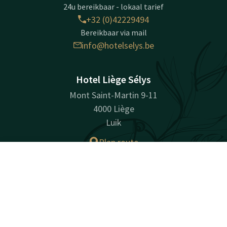
24u bereikbaar - lokaal tarief
+32 (0)42229494
Bereikbaar via mail
info@hotelselys.be
Hotel Liège Sélys
Mont Saint-Martin 9-11
4000 Liège
Luik
Plan route
Contact
Account
NL
Bedrijfsinformatie
Boek nu
Ondernemingsnummer: BE0728494843