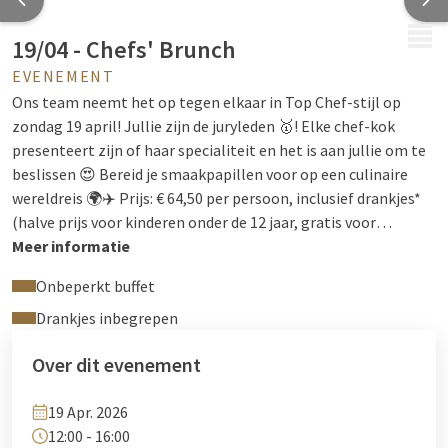
MENU
19/04 - Chefs' Brunch
EVENEMENT
Ons team neemt het op tegen elkaar in Top Chef-stijl op
zondag 19 april! Jullie zijn de juryleden 🥇! Elke chef-kok
presenteert zijn of haar specialiteit en het is aan jullie om te
beslissen 😍 Bereid je smaakpapillen voor op een culinaire
wereldreis 🌍✈️ Prijs: € 64,50 per persoon, inclusief drankjes*
(halve prijs voor kinderen onder de 12 jaar, gratis voor
kinderen onder de 3 jaar). *Thee, koffie, frisdranken, tapbier en
Meer informatie
huiswijnen_
Onbeperkt buffet
Drankjes inbegrepen
Over dit evenement
19 Apr. 2026
12:00 - 16:00