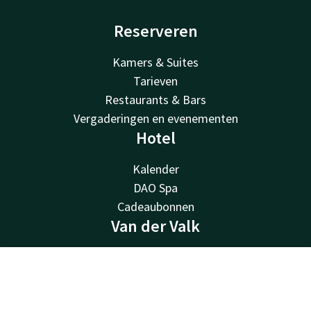
Reserveren
Kamers & Suites
Tarieven
Restaurants & Bars
Vergaderingen en evenementen
Hotel
Kalender
DAO Spa
Cadeaubonnen
Van der Valk
Van der Valk
Valk Deals
Contact
Account
NL
Valk Cadeaubon
Boek nu