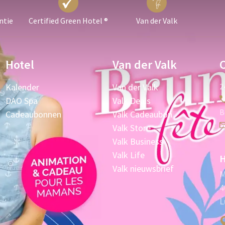
ntie
Certified Green Hotel ®
Van der Valk
Hotel
Van der Valk
Kalender
Van der Valk
2
DAO Spa
Valk Deals
B
Cadeaubonnen
Valk Cadeaubon
Valk Store
Valk Business
Valk Life
H
Valk nieuwsbrief
M
4
L