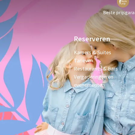
Beste prijsgara
Reserveren
Kamers & Suites
Tarieven
Restaurants & Bars
Vergaderingen en
evenementen