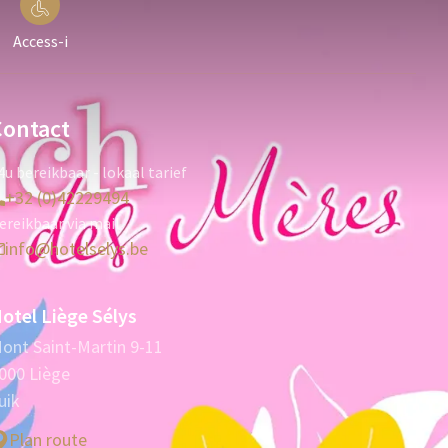
Access-i
Contact
4u bereikbaar - lokaal tarief
+32 (0)42229494
ereikbaar via mail
info@hotelselys.be
otel Liège Sélys
ont Saint-Martin 9-11
000 Liège
uik
Plan route