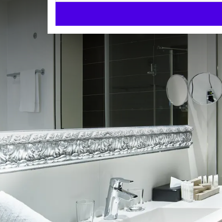
Classic Twin Garden view
KAMERS
31m²
2 aparte bedden
Ligbad en/of douche
Check-in v.a. 15:00 uur
Check-uit tot 12:00 uur
Geniet van een heerlijke overnachting bij Van der V
View zijn voorzien van alle faciliteiten om uw verb
Twee aparte bedden
Badkamer met ligbad en douche
KAMER 
2 aparte bedden
Kingsizebed