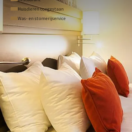
Huisdieren toegestaan
Was- en stomerijservice