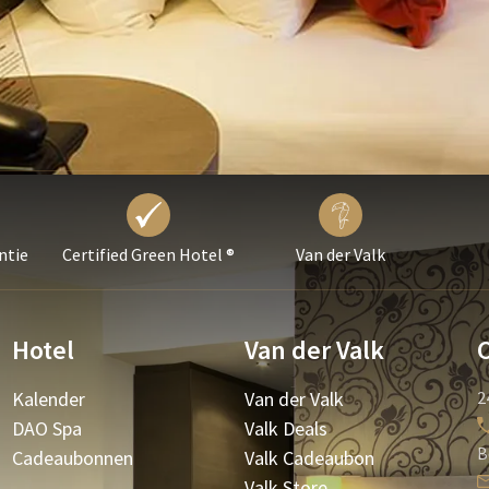
ntie
Certified Green Hotel ®
Van der Valk
Hotel
Van der Valk
Kalender
Van der Valk
2
DAO Spa
Valk Deals
B
Cadeaubonnen
Valk Cadeaubon
Valk Store