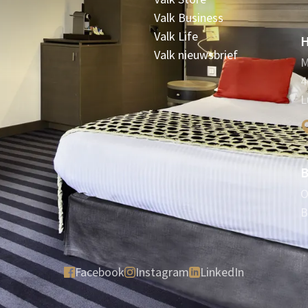
Valk Business
Valk Life
H
Valk nieuwsbrief
M
4
L
B
O
B
Facebook
Instagram
LinkedIn