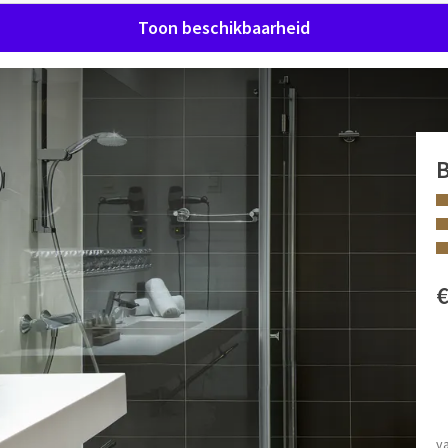
Toon beschikbaarheid
alk Hotel Sélys Liège! Onze Classic Twin kamers met Garden
lijf zo comfortabel mogelijk te maken.
FACILITEITEN
Tweepersoonsbed
Ligbad en/of douche
v