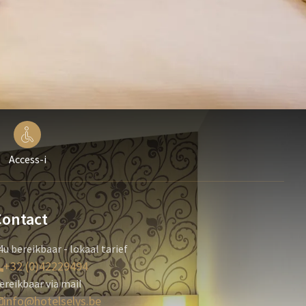
Access-i
Contact
4u bereikbaar - lokaal tarief
+32 (0)42229494
ereikbaar via mail
info@hotelselys.be