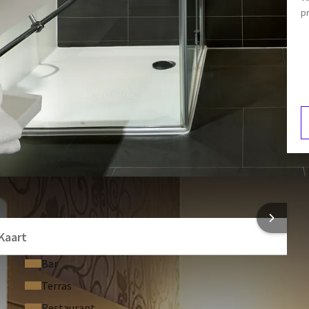
Slippers
pr
Aparte douche
Koffie- en theefaciliteiten
F
5
 INFORMATIE
Kaart
Bar
Terras
Restaurant