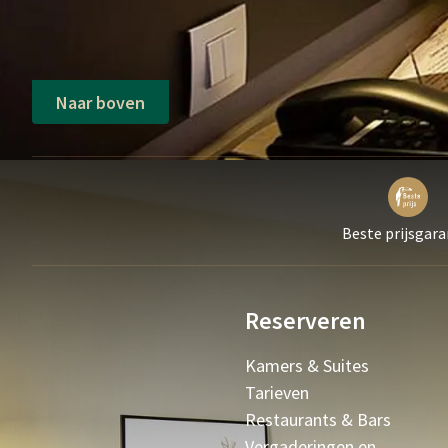
Naar boven
Beste prijsgara
Reserveren
Kamers & Suites
Tarieven
Restaurants & Bars
Vergaderingen en