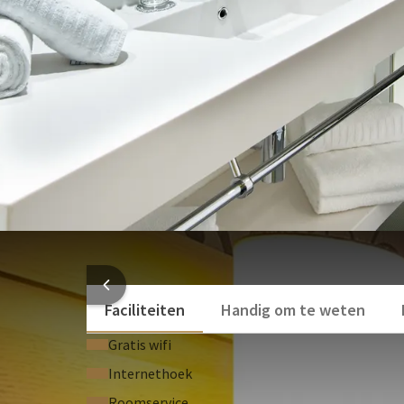
Badjassen
Toilet
Toiletartikelen
Bekijk meer
HOTEL
Faciliteiten
Handig om te weten
Gratis wifi
Internethoek
Roomservice