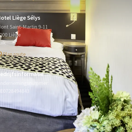
otel Liège Sélys
ont Saint-Martin 9-11
000 Liège
uik
Plan route
edrijfsinformatie
ndernemingsnummer:
E0728494843