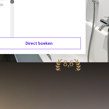
ijs
Direct boeken
8,6
antastisch
89 reviews