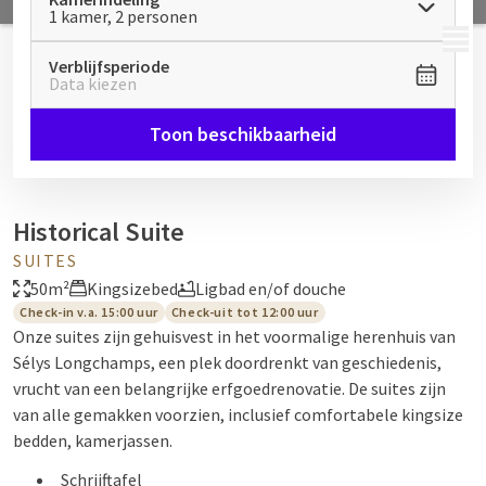
1 kamer, 2 personen
MENU
Verblijfsperiode
Data kiezen
Toon beschikbaarheid
Historical Suite
SUITES
50m²
Kingsizebed
Ligbad en/of douche
Check-in v.a. 15:00 uur
Check-uit tot 12:00 uur
Onze suites zijn gehuisvest in het voormalige herenhuis van
Sélys Longchamps, een plek doordrenkt van geschiedenis,
vrucht van een belangrijke erfgoedrenovatie. De suites zijn
van alle gemakken voorzien, inclusief comfortabele kingsize
bedden, kamerjassen.
Schrijftafel