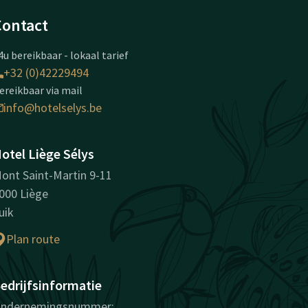
Contact
4u bereikbaar - lokaal tarief
+32 (0)42229494
ereikbaar via mail
info@hotelselys.be
otel Liège Sélys
ont Saint-Martin 9-11
000 Liège
uik
Plan route
edrijfsinformatie
ndernemingsnummer: