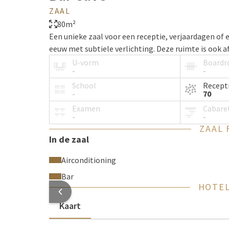
ZAAL
80m²
Een unieke zaal voor een receptie, verjaardagen of
eeuw met subtiele verlichting. Deze ruimte is ook af
U-vorm
Board
-
-
School
Recept
-
70
Examen
Cabare
-
-
ZAAL 
In de zaal
Airconditioning
Bar
HOTEL
Kaart