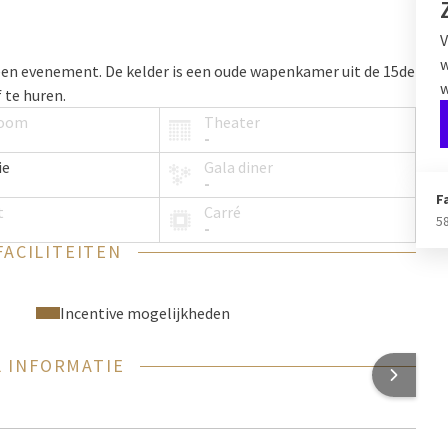
V
w
 een evenement. De kelder is een oude wapenkamer uit de 15de
w
 te huren.
room
Theater
-
ie
Gala diner
-
F
t
Carré
5
-
FACILITEITEN
Incentive mogelijkheden
 INFORMATIE