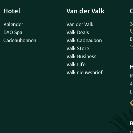
Hotel
Van der Valk
Kalender
Van der Valk
2
DAO Spa
Valk Deals
B
Cadeaubonnen
Valk Cadeaubon
Valk Store
Valk Business
Valk Life
H
Valk nieuwsbrief
M
4
L
B
O