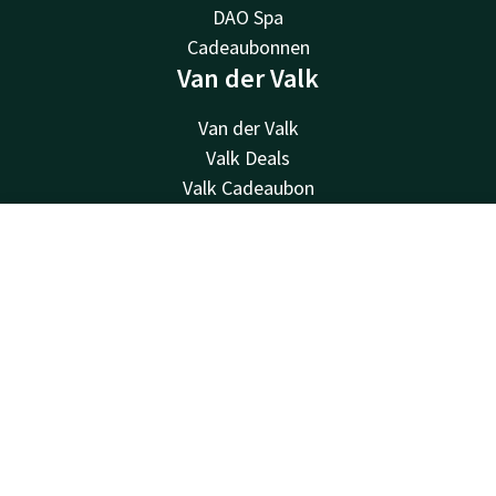
DAO Spa
Cadeaubonnen
Van der Valk
Van der Valk
Valk Deals
Valk Cadeaubon
Valk Store
Valk Business
Contact
Account
NL
Valk Life
Boek nu
Valk nieuwsbrief
Contact
24u bereikbaar - lokaal tarief
+32 (0)42229494
Bereikbaar via mail
info@hotelselys.be