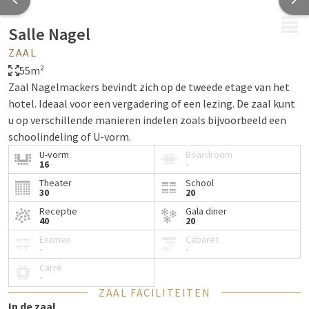
MENU
Salle Nagel
ZAAL
55m²
Zaal Nagelmackers bevindt zich op de tweede etage van het
hotel. Ideaal voor een vergadering of een lezing. De zaal kunt
u op verschillende manieren indelen zoals bijvoorbeeld een
schoolindeling of U-vorm.
U-vorm
Boardroom
16
-
Theater
School
30
20
Receptie
Gala diner
40
20
Examen
Cabaret
-
-
Carré
-
ZAAL FACILITEITEN
In de zaal