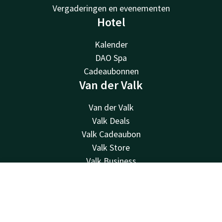
Vergaderingen en evenementen
Hotel
Kalender
DAO Spa
Cadeaubonnen
Van der Valk
Van der Valk
Valk Deals
Valk Cadeaubon
Valk Store
Valk Business
Valk Life
Contact
Account
NL
Valk nieuwsbrief
Contact
Boek nu