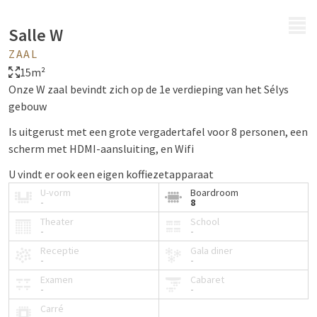
MENU
Salle W
ZAAL
15m²
Onze W zaal bevindt zich op de 1e verdieping van het Sélys
gebouw
Is uitgerust met een grote vergadertafel voor 8 personen, een
scherm met HDMI-aansluiting, en Wifi
U vindt er ook een eigen koffiezetapparaat
U-vorm
Boardroom
-
8
Theater
School
-
-
Receptie
Gala diner
-
-
Examen
Cabaret
-
-
Carré