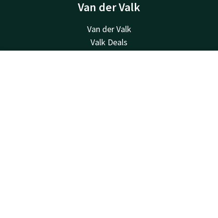
Van der Valk
Van der Valk
Valk Deals
Valk Cadeaubon
Valk Store
Contact
Account
NL
Valk Business
Valk Life
Boek nu
Valk nieuwsbrief
Contact
24u bereikbaar - lokaal tarief
+32 (0)42229494
Bereikbaar via mail
info@hotelselys.be
Hotel Liège Sélys