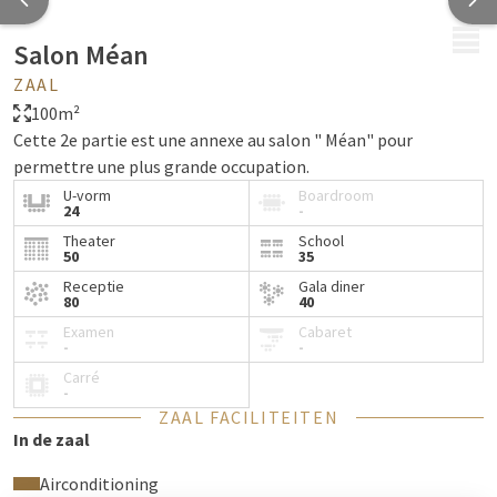
MENU
Salon Méan
ZAAL
100m²
Cette 2e partie est une annexe au salon " Méan" pour
permettre une plus grande occupation.
U-vorm
Boardroom
24
-
Theater
School
50
35
Receptie
Gala diner
80
40
Examen
Cabaret
-
-
Carré
-
ZAAL FACILITEITEN
In de zaal
Airconditioning