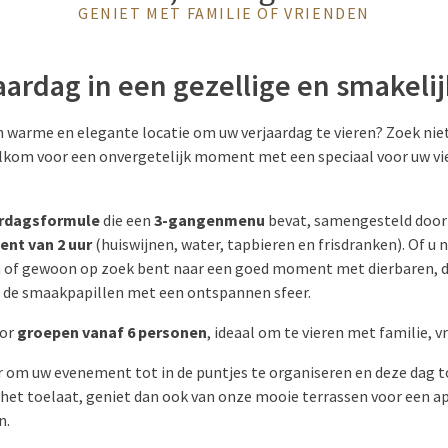
GENIET MET FAMILIE OF VRIENDEN
aardag in een gezellige en smakelij
n warme en elegante locatie om uw verjaardag te vieren? Zoek nie
elkom voor een onvergetelijk moment met een speciaal voor uw v
ardagsformule
die een
3-gangenmenu
bevat, samengesteld door 
nt van 2 uur
(huiswijnen, water, tapbieren en frisdranken). Of u 
en of gewoon op zoek bent naar een goed moment met dierbaren, 
 de smaakpapillen met een ontspannen sfeer.
oor
groepen vanaf 6 personen
, ideaal om te vieren met familie, v
 om uw evenement tot in de puntjes te organiseren en deze dag t
het toelaat, geniet dan ook van onze mooie terrassen voor een ape
n.