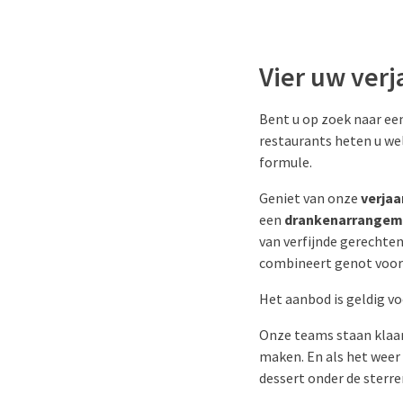
Vier uw verj
Bent u op zoek naar ee
restaurants heten u w
formule.
Geniet van onze
verja
een
drankenarrangeme
van verfijnde gerecht
combineert genot voor
Het aanbod is geldig v
Onze teams staan klaar
maken. En als het weer 
dessert onder de sterre