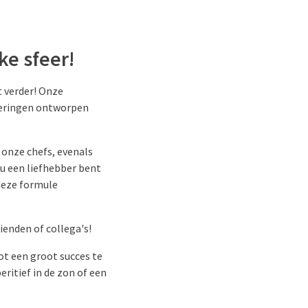
ke sfeer!
t verder! Onze
ieringen ontworpen
onze chefs, evenals
nu een liefhebber bent
deze formule
rienden of collega's!
ot een groot succes te
ritief in de zon of een