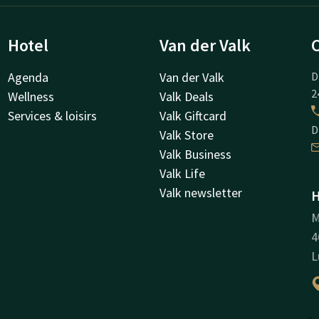
Hotel
Van der Valk
Agenda
Van der Valk
D
2
Wellness
Valk Deals
Services & loisirs
Valk Giftcard
D
Valk Store
Valk Business
Valk Life
Valk newsletter
H
M
4
L