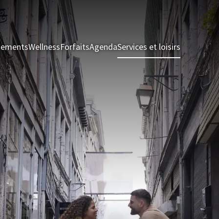
nements
Wellness
Forfaits
Agenda
Services et loisirs
Chambres 