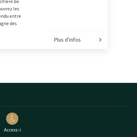
lfiere.be.
ouvrez les
endu entre
agne des
Plus d'infos
Access-i