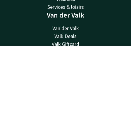
Services & loisirs
Van der Valk
Van der Valk
Valk Deals
Valk Giftcard
Valk Store
Valk Business
Contact
Compte
FR
Valk Life
Réserver
Valk newsletter
Contacter
Disponible au téléphone 24h/24 au tarif local
+32 (0)42229494
Disponible par e-mail
info@hotelselys.be