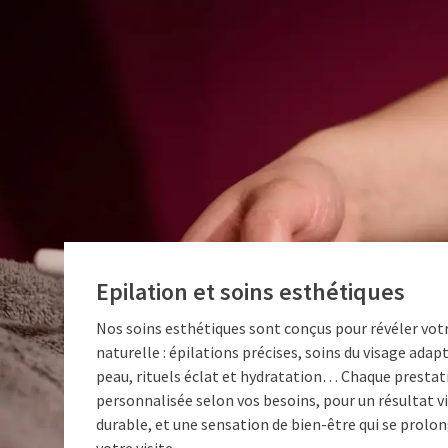
Epilation et soins esthétiques
Nos soins esthétiques sont conçus pour révéler vot
naturelle : épilations précises, soins du visage adap
peau, rituels éclat et hydratation… Chaque prestat
personnalisée selon vos besoins, pour un résultat vi
durable, et une sensation de bien-être qui se prolo