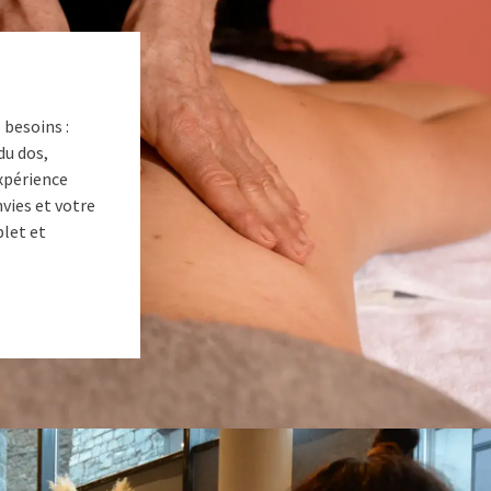
besoins :
du dos,
xpérience
vies et votre
plet et