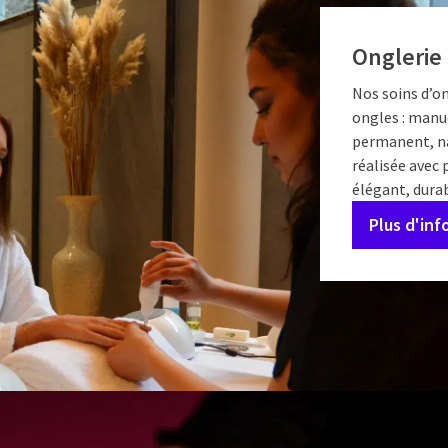
Onglerie 
Nos soins d’o
ongles : manuc
permanent, na
réalisée avec 
élégant, durab
Plus d'in