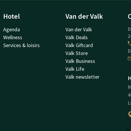
Hotel
Van der Valk
Agenda
Van der Valk
D
2
Wellness
Valk Deals
Services & loisirs
Valk Giftcard
D
Valk Store
Valk Business
Valk Life
Valk newsletter
H
M
4
L