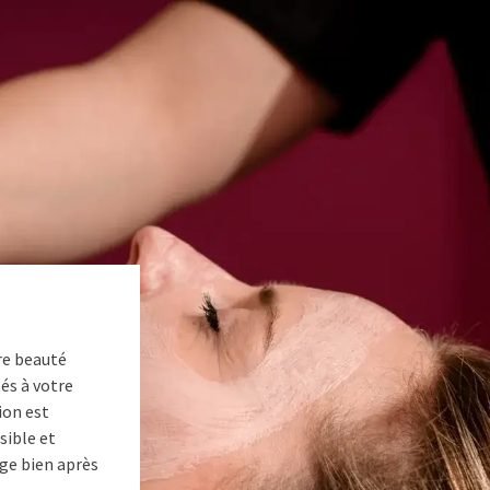
re beauté
tés à votre
ion est
sible et
nge bien après