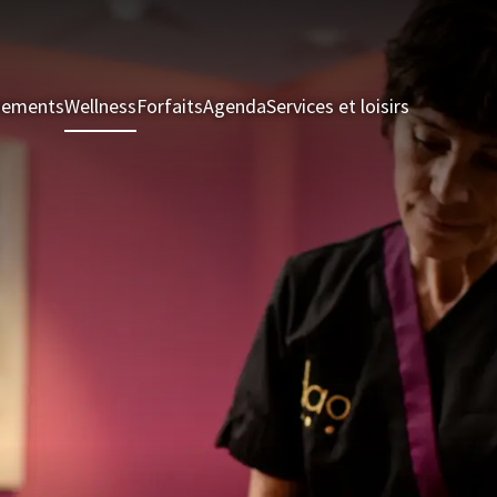
nements
Wellness
Forfaits
Agenda
Services et loisirs
Chambres 