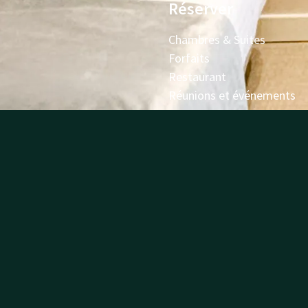
Réserver
Chambres & Suites
Forfaits
Restaurant
Réunions et événements