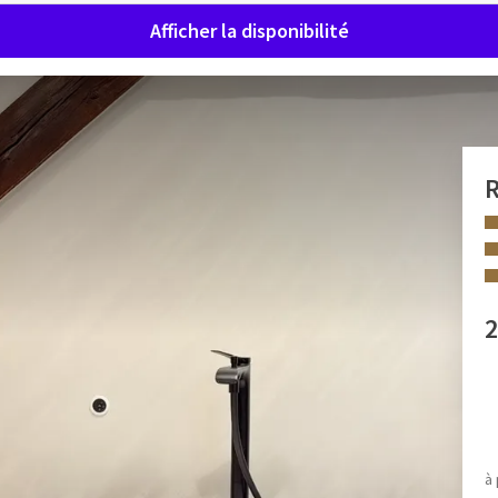
Afficher la disponibilité
R
a Suite 31 du Van der Valk Liège
2
1
combine confort, espace et charme historique. Située dans
e suite familiale bénéficie d’une
rénovation soignée
qui
 INSTALLATIONS
Lits jumeaux
à 
âce à :