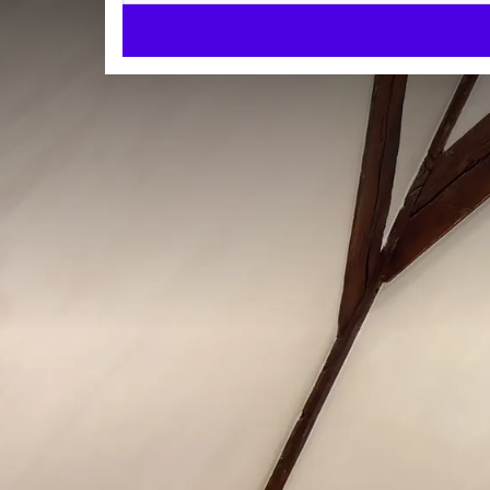
Suite 31
SUITES
45m²
Lit king size
Douche
Arrivée à partir de 15:00
Départ jusqu'à 11:00
Séjournez en famille dans l
Sélys
Idéale pour un
séjour en famille à Liège
, la
Suite 3
l’ancien hôtel particulier de Sélys Longchamps, cett
CHAMBRE
allie caractère d’époque et confort moderne.
Lit king size
La
Suite 31
peut accueillir jusqu’à 4 à 5 personnes gr