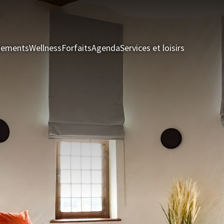
nements
Wellness
Forfaits
Agenda
Services et loisirs
Chambres 