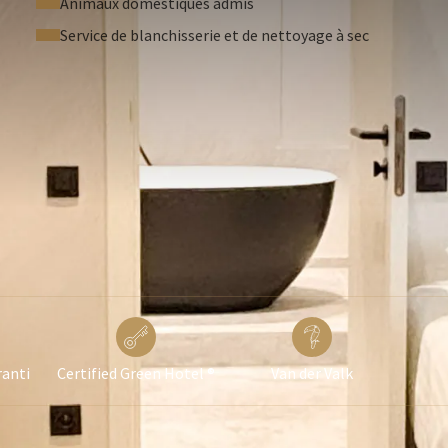
Animaux domestiques admis
Service de blanchisserie et de nettoyage à sec
ranti
Certified Green Hotel ®
Van der Valk