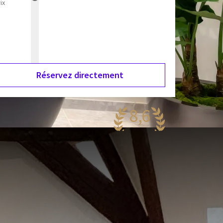
ix
Réservez directement
8,6
antastique
89 reviews