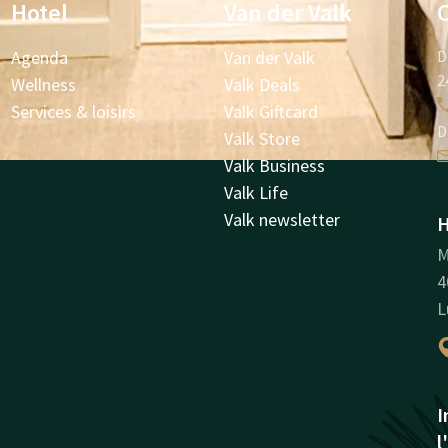
Hotel
Van der Valk
Agenda
Van der Valk
D
2
Wellness
Valk Deals
Services & loisirs
Valk Giftcard
D
Valk Store
Valk Business
Valk Life
Valk newsletter
H
M
4
L
I
l