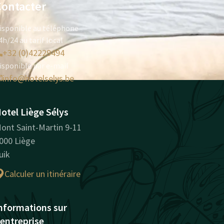
Contacter
isponible au téléphone
4h/24 au tarif local
+32 (0)42229494
isponible par e-mail
info@hotelselys.be
otel Liège Sélys
ont Saint-Martin 9-11
000 Liège
uik
Calculer un itinéraire
nformations sur
'entreprise