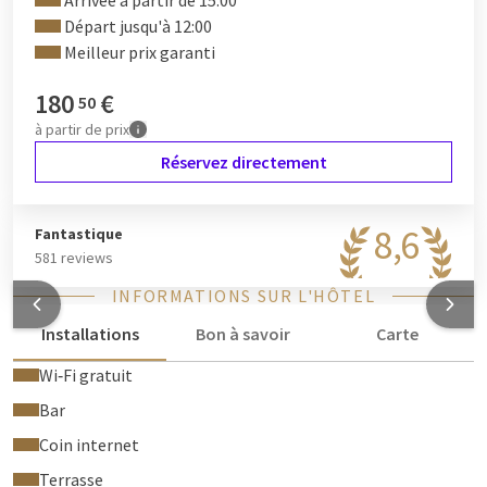
Arrivée à partir de 15:00
Départ jusqu'à 12:00
Meilleur prix garanti
180
€
50
à partir de
prix
Réservez directement
8,6
Fantastique
581 reviews
INFORMATIONS SUR L'HÔTEL
Installations
Bon à savoir
Carte
Wi‑Fi gratuit
Bar
Coin internet
Terrasse