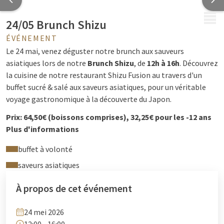
MENU
24/05 Brunch Shizu
ÉVÉNEMENT
Le 24 mai, venez déguster notre brunch aux sauveurs
asiatiques lors de notre
Brunch Shizu
, de
12h à 16h
. Découvrez
la cuisine de notre restaurant Shizu Fusion au travers d'un
buffet sucré & salé aux saveurs asiatiques, pour un véritable
voyage gastronomique à la découverte du Japon.
Prix: 64,50€ (boissons comprises), 32,25€ pour les -12 ans
et gratuit pour les -3 ans.
Plus d'informations
Réservation :
+32 4 222 94 94 ou
reception@hotelselys.be
buffet à volonté
saveurs asiatiques
À propos de cet événement
24 mei 2026