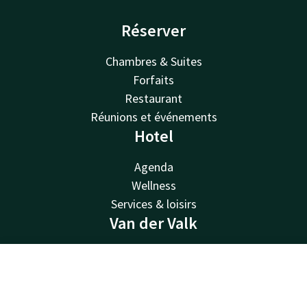
Réserver
Chambres & Suites
Forfaits
Restaurant
Réunions et événements
Hotel
Agenda
Wellness
Services & loisirs
Van der Valk
Van der Valk
Valk Deals
Contact
Compte
FR
Valk Giftcard
Réserver