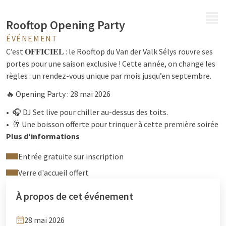
MENU
Rooftop Opening Party
ÉVÉNEMENT
C’est 𝐎𝐅𝐅𝐈𝐂𝐈𝐄𝐋 : le Rooftop du Van der Valk Sélys rouvre ses
portes pour une saison exclusive ! Cette année, on change les
règles : un rendez-vous unique par mois jusqu’en septembre.
🔥 Opening Party : 28 mai 2026
•⁠ ⁠🎧 DJ Set live pour chiller au-dessus des toits.
•⁠ ⁠🥂 Une boisson offerte pour trinquer à cette première soirée
!
Plus d'informations
📍 Où ? Rue du Mont St-Martin 9, Liège.
Entrée gratuite sur inscription
Inscription gratuite mais obligatoire
Verre d'accueil offert
:
https://vandervalkliege.be/categorie-
À propos de cet événement
produit/evenements/selys-liege/
28 mai 2026