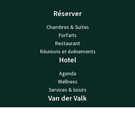
Réserver
Chambres & Suites
Forfaits
Restaurant
Réunions et événements
Hotel
Agenda
Wellness
Services & loisirs
Van der Valk
Van der Valk
Valk Deals
Contact
Compte
FR
Valk Giftcard
Réserver