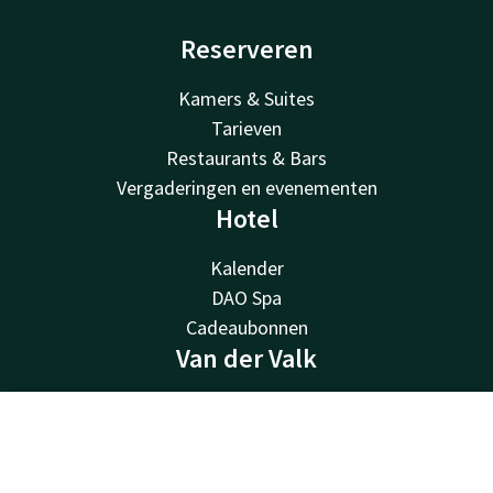
Reserveren
Kamers & Suites
Tarieven
Restaurants & Bars
Vergaderingen en evenementen
Hotel
Kalender
DAO Spa
Cadeaubonnen
Van der Valk
Van der Valk
Valk Deals
Contact
Account
NL
Valk Cadeaubon
Boek nu