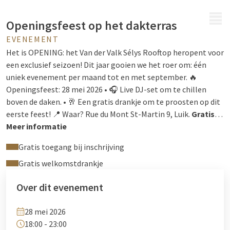
MENU
Openingsfeest op het dakterras
EVENEMENT
Het is OPENING: het Van der Valk Sélys Rooftop heropent voor
een exclusief seizoen! Dit jaar gooien we het roer om: één
uniek evenement per maand tot en met september. 🔥
Openingsfeest: 28 mei 2026 • 🎧 Live DJ-set om te chillen
boven de daken. • 🥂 Een gratis drankje om te proosten op dit
eerste feest! 📍 Waar? Rue du Mont St-Martin 9, Luik.
Gratis
maar verplichte registratie
Meer informatie
:
https://vandervalkliege.be/categorie-
Gratis toegang bij inschrijving
produit/evenements/selys-liege/
Gratis welkomstdrankje
Over dit evenement
28 mei 2026
18:00 - 23:00