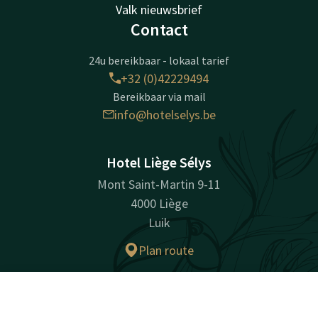
Valk nieuwsbrief
Contact
24u bereikbaar - lokaal tarief
+32 (0)42229494
Bereikbaar via mail
info@hotelselys.be
Hotel Liège Sélys
Mont Saint-Martin 9-11
4000 Liège
Luik
Plan route
Bedrijfsinformatie
Contact
Account
NL