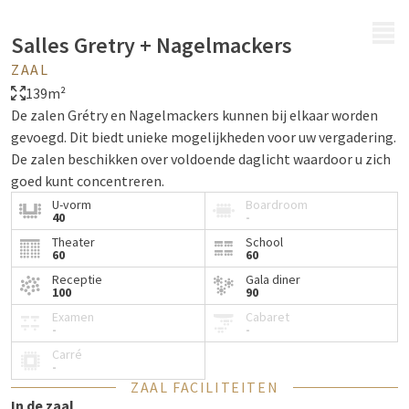
MENU
Salles Gretry + Nagelmackers
ZAAL
139m²
De zalen Grétry en Nagelmackers kunnen bij elkaar worden
gevoegd. Dit biedt unieke mogelijkheden voor uw vergadering.
De zalen beschikken over voldoende daglicht waardoor u zich
goed kunt concentreren.
U-vorm
Boardroom
40
-
Theater
School
60
60
Receptie
Gala diner
100
90
Examen
Cabaret
-
-
Carré
-
ZAAL FACILITEITEN
In de zaal