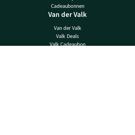
Cadeaubonnen
Van der Valk
Van der Valk
Valk Deals
Valk Cadeaubon
Valk Store
Contact
Account
NL
Valk Business
Valk Life
Boek nu
Valk nieuwsbrief
Contact
24u bereikbaar - lokaal tarief
+32 (0)42229494
Bereikbaar via mail
info@hotelselys.be