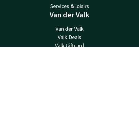
Services & loisirs
Van der Valk
Van der Valk
Valk Deals
Valk Giftcard
Valk Store
Contact
Compte
FR
Valk Business
Valk Life
Réserver
Valk newsletter
Contacter
Disponible au téléphone 24h/24 au tarif local
+32 (0)42229494
Disponible par e-mail
info@hotelselys.be