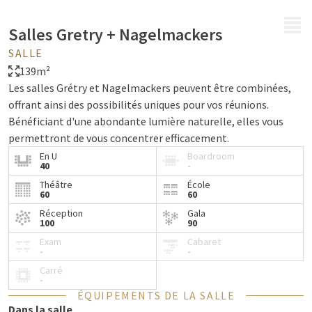
MENU
Salles Gretry + Nagelmackers
SALLE
139m²
Les salles Grétry et Nagelmackers peuvent être combinées,
offrant ainsi des possibilités uniques pour vos réunions.
Bénéficiant d'une abondante lumière naturelle, elles vous
permettront de vous concentrer efficacement.
En U
Boardroom
40
-
Théâtre
École
60
60
Réception
Gala
100
90
Exam
Cabaret
-
-
Carré
-
ÉQUIPEMENTS DE LA SALLE
Dans la salle