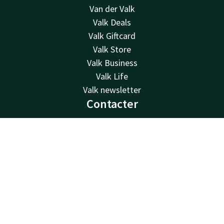
Van der Valk
Valk Deals
Valk Giftcard
Valk Store
Valk Business
Valk Life
Valk newsletter
Contacter
Disponible au téléphone 24h/24 au tarif local
+32 (0)42229494
Contact
Compte
FR
Disponible par e-mail
Réserver
info@hotelselys.be
Hotel Liège Sélys
Mont Saint-Martin 9-11