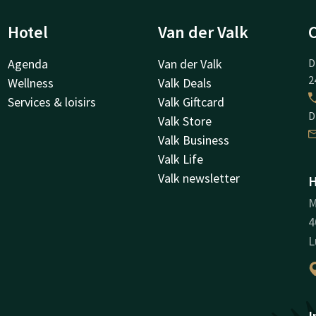
Hotel
Van der Valk
Agenda
Van der Valk
D
2
Wellness
Valk Deals
Services & loisirs
Valk Giftcard
D
Valk Store
Valk Business
Valk Life
Valk newsletter
H
M
4
L
I