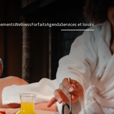
nements
Wellness
Forfaits
Agenda
Services et loisirs
Chambres 